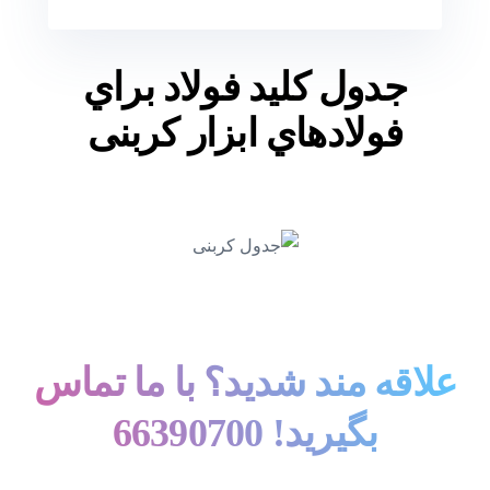
جدول کليد فولاد براي
فولادهاي ابزار کربنی
علاقه مند شديد؟ با ما تماس
بگيريد! 66390700