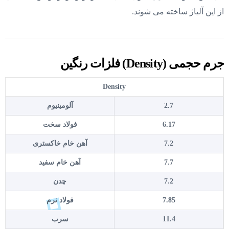
از این آلیاژ ساخته می شوند.
جرم حجمی (Density) فلزات رنگین
Density
2.7
آلومینیوم
6.17
فولاد سخت
7.2
آهن خام خاکستری
7.7
آهن خام سفید
7.2
چدن
7.85
فولاد نرم
11.4
سرب