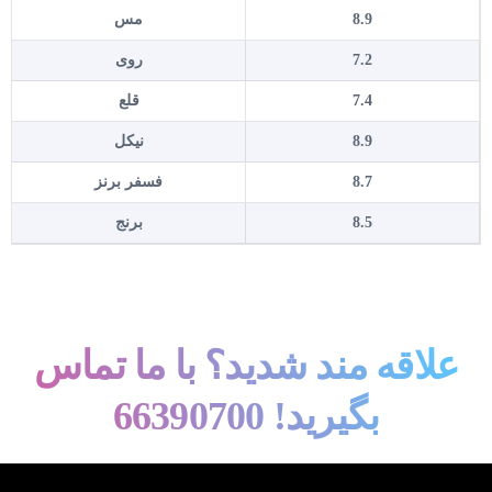
8.9
مس
7.2
روی
7.4
قلع
8.9
نیکل
8.7
فسفر برنز
8.5
برنج
علاقه مند شدید؟ با ما تماس
بگیرید! 66390700