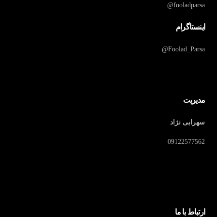
fooladparsa@
اینستاگرام
Foolad_Parsa@
مدیریت
سهرابی نژاد
09122577562
ارتباط با ما