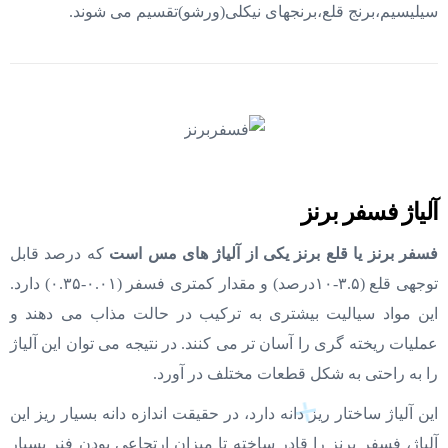
سیلیسیم،برنج قلع،برنجهای نیکلی(ورشو)تقسیم می شوند.
آلیاژ فسفر برنز
فسفر برنز یا قلع برنز یکی از آلیاژ های مس است
که درصد قابل
توجهی قلع (۳.۵-۱۰درصد) و مقدار کمتری فسفر (۰.۰۱-۰.۳۵) دارد.
این مواد سیالیت بیشتری به ترکیب در حالت مذاب می دهند و
عملیات ریخته گری را آسان تر می کنند. در نتیجه می توان این آلیاژ
را به راحتی به شکل قطعات مختلف در آورد.
این آلیاژ ساختار ریز دانه دارد، در حقیقت اندازه دانه بسیار ریز این
آلیاژ، فسفر برنز را قادر ساخته تا میزان ارتجاعی بودن فنر بسیار