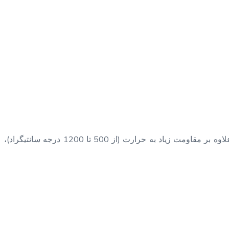
از این رو از آلیاژ های مختلف برای حفظ خواص ذکر شده در فولاد مقاوم به حرارت استفاده شده است. اما بطور کلی فولاد های نسوز علاوه بر مقاومت زیاد به حرارت (از 500 تا 1200 درجه سانتیگراد)،