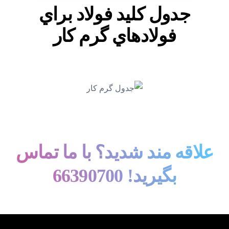
جدول کليد فولاد براي
فولادهاي گرم کار
علاقه مند شديد؟ با ما تماس
بگيريد! 66390700