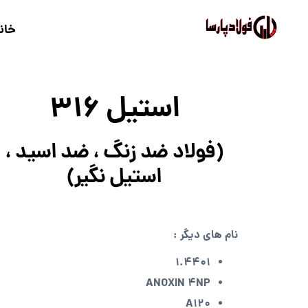
خان
استیل 316
(فولاد ضد زنگ ، ضد اسید ،
استیل نگیر)
نام های دیگر :
1.4401
ANOXIN 4NP
A120