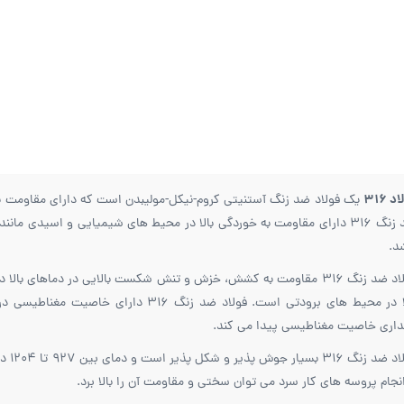
د 316
یک فولاد ضد زنگ آستنیتی کروم-نیکل-مولیبدن است که دارای مقاومت به
مدیریت
ارتباط با ما
ضد زنگ 316 دارای مقاومت به خوردگی بالا در محیط های شیمیایی و اسیدی م
د.
سهرابی نژاد
تلفن : 66390700
0990
ومت به کشش، خزش و تنش شکست بالایی در دماهای بالا دارد و همچنین فولاد ضد زنگ 316 دارای مقاومت و
ایمیل :
FooladParsa@gmail.com
09122577562
بالا در محیط های برودتی است. فولاد ضد زن
نشانی :
اری خاصیت مغناطیسی پیدا می کند.
0990
فولاد
پلاک 137
foo
انجام پروسه های کار سرد می توان سختی و مقاومت آن را بالا برد.