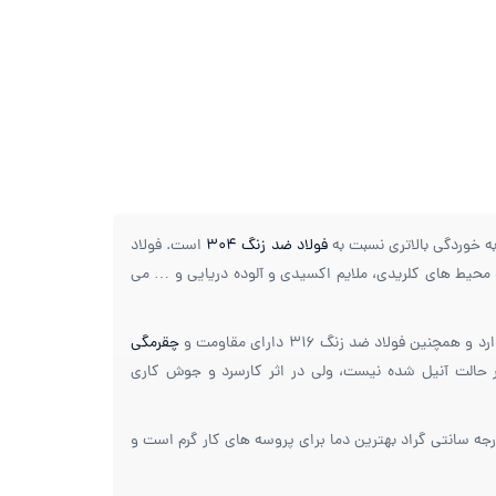
 خوردگی بالاتری نسبت به
فولاد ضد زنگ 304
است. فولاد
انند محیط های کلریدی، ملایم اکسیدی و آلوده دریایی و … می
چقرمگی
گ 316 دارای خاصیت مغناطیسی در حالت آنیل شده نیست، ولی در اثر کارسرد و جوش کاری
بزرگراه فتح - کيلومتر 5 - بازار
فولاد و استيل ايران - نبش بلوک 3 -
 ضد زنگ 316 بسیار جوش پذیر و شکل پذیر است و دمای بین 927 تا 1204 درجه سانتی گراد بهترین دما برای پروسه های کار گرم است و