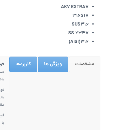
AKV EXTRA7
316S17
SUS316
2347 SS
316(AISI(
مشخصات
ویژگی ها
کاربردها
فولا
واتساپ
باش
مجموعه ی فولادپارسا
، فعالیت حرفه ای
2330700
سال
1378
خود را از
آغاز نموده و طی
فولاد ضد زنگ 316 مقا
تلگرام
این مدت تجارب ارزنده ای در زمینه
تامین و توزیع در صنعت فولاد کشور
مقد
2330700
داشته است که منجر به تشکیل مجموعه
کارآمد در زمینه فروش و عرضه آهن آلات
ladparsa@
با 
ساختمانی و صنعتی گردیده است.