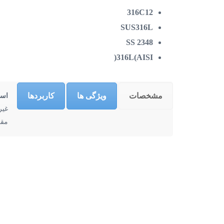
316C12
SUS316L
2348 SS
واتساپ
316L(AISI(
مجموعه ی فولادپارسا
، فعالیت حرفه
02330700
ای خود را از
سال
1378
آغاز نموده و
مشخصات
ویژگی ها
کاربردها
است
طی این مدت تجارب ارزنده ای در
تلگرام
غیر
زمینه تامین و توزیع در صنعت فولاد
مقا
02330700
کشور داشته است که منجر به تشکیل
مجموعه کارآمد در زمینه فروش و
oladparsa@
عرضه آهن آلات ساختمانی و صنعتی
گردیده است.
اینستاگرا
lad_Parsa@