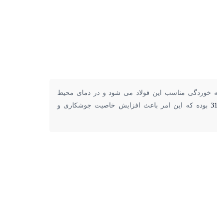
به خوردگی مناسب این فولاد می شود و در دمای محیط
بوده که این امر باعث افزایش خاصیت جوشکاری و
بزرگراه فتح - کيلومتر 5 - بازار
فولاد و استيل ايران - نبش بلوک 3 -