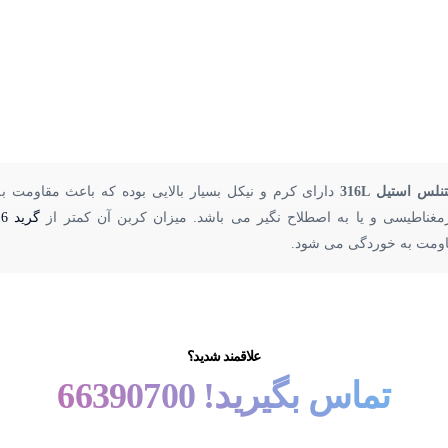
مدیریت
ارتباط با ما
099
سهرابی نژاد
تلفن : 66390700
ایمیل :
FooladParsa@gmail.com
نلس استیل 316L
دارای کرم و نیکل بسیار بالایی بوده که باعث مقاومت 
09122577562
مغناطیسی و یا به اصطلاح نگیر می باشد. میزان کربن آن کمتر از
گرید 316
نشانی :
ومت به خوردگی می شود.
099
پلاک 137
fo
م
علاقمند شدید؟
Foo
تماس بگیرید! 66390700